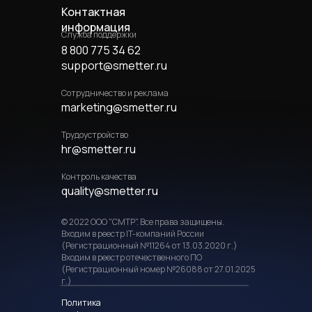
Контактная
информация
Служба поддержки
8 800 775 34 62
support@smetter.ru
Сотрудничество и реклама
marketing@smetter.ru
Трудоустройство
hr@smetter.ru
Контроль качества
quality@smetter.ru
© 2022 ООО "СМТР". Все права защищены.
Входим в реестр IT-компаний России
(Регистрационный №11264 от 13.03.2020 г.)
Входим в реестр отечественного ПО
(Регистрационный номер №26088 от 27.01.2025
г.)
Политика