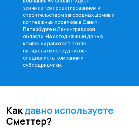
Компания «Монолит-Хаус»
занимается проектированием и
строительством загородных домов и
коттеджных поселков в Санкт-
Петербурге и Ленинградской
области. На сегодняшний день в
компании работает около
пятидесяти сотрудников:
специалисты компании и
субподрядчики.
Как
давно используете
Сметтер?