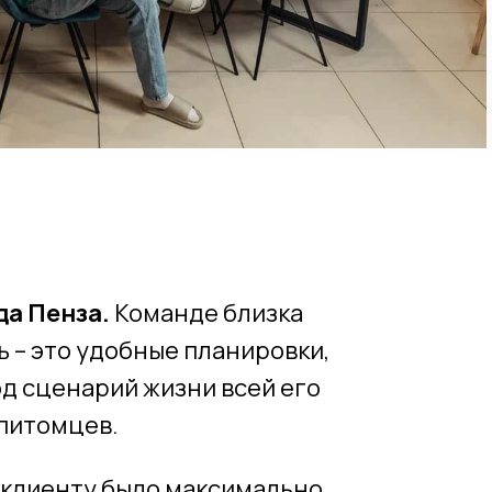
да Пенза.
Команде близка
 – это удобные планировки,
од сценарий жизни всей его
питомцев.
ы клиенту было максимально