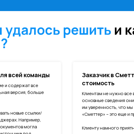
 удалось решить
и 
ы?
для всей команды
Заказчик в Сметт
стоимость
е и содержат все
ьная версия, больше
Клиентам не нужно все 
основные сведения они
им уверенность, что мы
вать новые ссылки/
«Сметтер» – это еще и 
нджерах. Например,
документов могла
Клиенту намного приятн
 источнике под