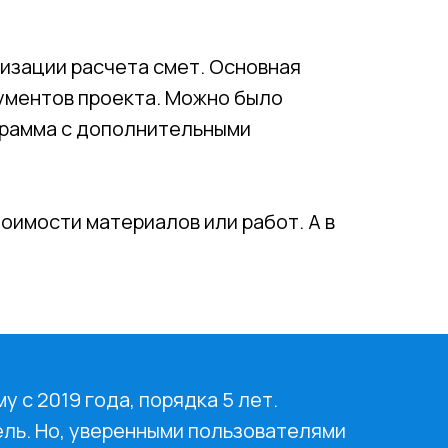
тизации расчета смет. Основная
кументов проекта. Можно было
ограмма с дополнительными
оимости материалов или работ. А в
 с 2019 года, порядка 5 лет.
ель. Но, уверенными пользователями