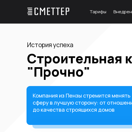
Тарифы
Внедрен
История успеха
Строительная 
"Прочно"
Компания из Пензы стремится менять
сферу в лучшую сторону: от отношени
до качества строящихся домов