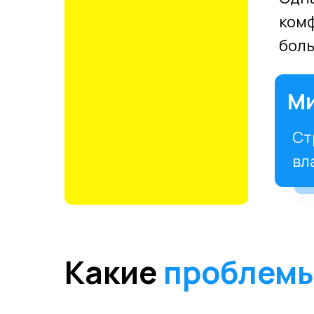
комф
боль
Ми
Ст
вл
Какие
проблем