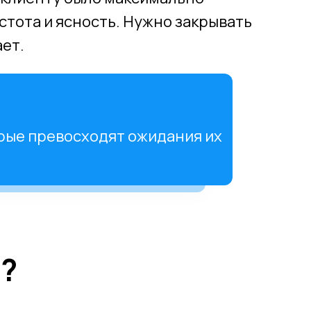
стота и ясность. Нужно закрывать
ет.
рые превосходят ожидания их
е?