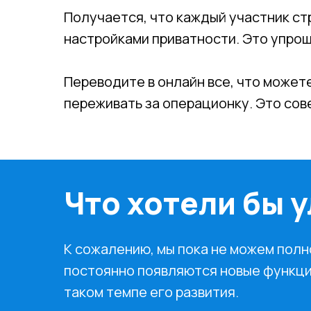
Получается, что каждый участник ст
настройками приватности. Это упро
Переводите в онлайн все, что можете
переживать за операционку. Это сов
Что хотели бы 
К сожалению, мы пока не можем полн
постоянно появляются новые функци
таком темпе его развития.