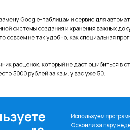
 замену Google-таблицам и сервис для автома
диной системы создания и хранения важных до
это совсем не так удобно, как специальная пр
ник расценок, который не даст ошибиться в ст
сто 5000 рублей за кв.м. у вас уже 50.
льзуете
Используем программу
Освоили за пару нед