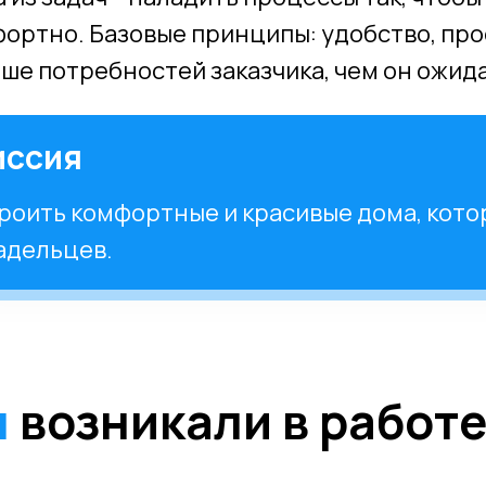
ортно. Базовые принципы: удобство, про
ше потребностей заказчика, чем он ожида
ссия
роить комфортные и красивые дома, кото
адельцев.
ы
возникали в работ