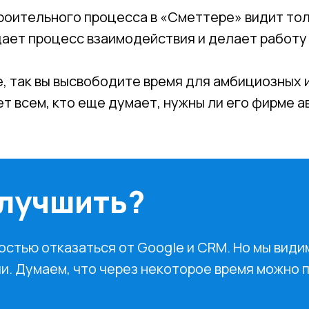
роительного процесса в «Сметтере» видит тол
щает процесс взаимодействия и делает работу
, так вы высвободите время для амбициозных и
ет всем, кто еще думает, нужны ли его фирме 
улучшить?
остью отказаться от Google и CRM. Но мы види
и. Думаем, что через некоторое время можно 