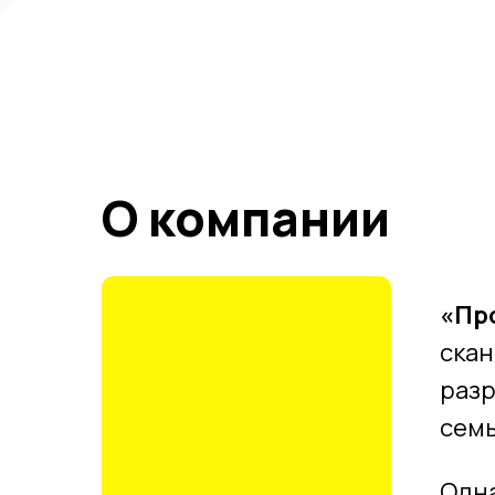
О компании
«Про
скан
разр
семь
Одна