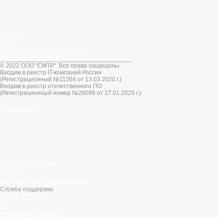
Мы на
связи
Политика конфиденциальности
Условия обслуживания
© 2022 ООО "СМТР". Все права защищены.
Входим в реестр IT-компаний России
(Регистрационный №11264 от 13.03.2020 г.)
Входим в реестр отечественного ПО
(Регистрационный номер №26088 от 27.01.2025 г.)
Компания
Пользователям
Меню
Контактная информация
Служба поддержки
8 800 775 34
62
support@smetter.ru