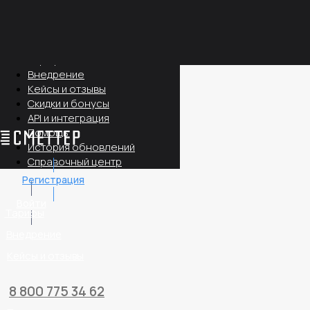
Все функции
Мобильные приложения
Тарифы
Внедрение
Кейсы и отзывы
Скидки и бонусы
API и интеграция
Помощь
История обновлений
Справочный центр
Регистрация
Войти
Тарифы
Внедрение
Кейсы и отзывы
8 800 775 34 62